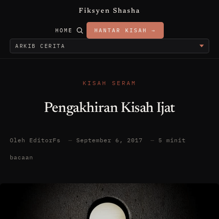
Fiksyen Shasha
HOME
HANTAR KISAH →
KISAH SERAM
Pengakhiran Kisah Ijat
Oleh EditorFs
—
September 6, 2017
—
5 minit
bacaan