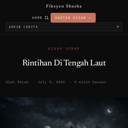
Fiksyen Shasha
HOME
HANTAR KISAH →
KISAH SERAM
Rintihan Di Tengah Laut
Oleh Seram
—
July 9, 2026
—
5 minit bacaan