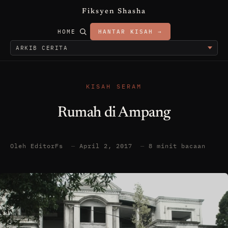
Fiksyen Shasha
HOME
HANTAR KISAH →
KISAH SERAM
Rumah di Ampang
Oleh EditorFs
—
April 2, 2017
—
8 minit bacaan