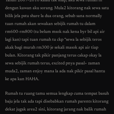
Tahun 2009-2010 kalau tak silap, aku sewa rumah ni
dengan kawan aku sorang. Mula2 kitorang nak sewa satu
bilik jela pstu share la dua orang, sebab sana normally
tuan rumah akan sewakan sebijik rumah tu dalam
rm600-rm800 (tu belum msok nak kena byr bil api air
lagi kan) tapi tuan rumah tu ckp “sewa la sebijik teros
akak bagi murah rm300 je sekali masok api air tiap
bulan. Kitorang tak pikir panjang terus cakap okay la
sewa sebijik rumah terus, excited pnya pasal+ zaman
muda2, zaman enjoy mana la ada nak pikir pasal hantu
ke apa kan HAHA.
Rumah tu ruang tamu semua lengkap cuma tempat basuh
baju jela tak ada tapi disebabkan rumah parents kitorang
dekat jugak area2 sini, kitorang jarang nak balik rumah