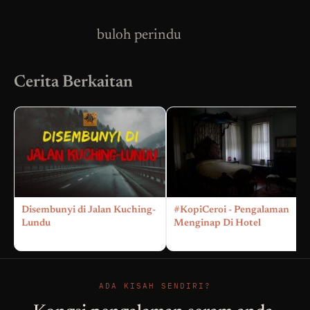
buloh perindu
Cerita Berkaitan
Disembunyi di Jalan Kuching-
#KopiCeroi - Pengalaman
Lundu
Menginap Di Hotel
ADA KISAH SENDIRI?