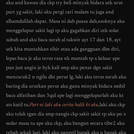
aku and kawan dia ckp try beli minyak bidara utk urut
part yg sakit, laki aku pergi cari malam tu juga and
alhamdulilah dapat. Masa ni dah puasa dah,esoknya aku
menggelupur sakit lagi tp aku gagahkan diri utk solat
subuh and aku baca surah al takwir ayt 17 dan 18, ayt
utk kita muntahkan sihir atau ada gangguan dlm diri,
lepas baca je aku terus rasa nk muntah tp x keluar ape
pun just angin je byk kali smp aku penat dgn sakit
mencucuk2 n ngilu dkt perut lg, laki aku terus suruh aku
baring dia urutkan perut aku guna minyak bidara smbil
baca alfatihan dan 3qul ape lagi menggelupurlah aku kt
ats katil tu.
Part ni laki aku cerita balik kt aku
,laki aku ckp
aku tolak tgan dia smp nangis ckp sakit sakit tp aku pn x
sedar masa tu ape aku ckp, aku bangun secara tibe2 aku
rebah sekali lagi, laki aku panggil bapak aku n bapak aku