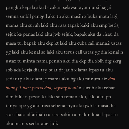
pangku kepala aku bacakan selawat ayat qursi bagai
semua smbil panggil aku tp aku masih x buka mata lagi,
mama aku suruh laki aku rasa tapak kaki aku smp betis,
sejuk ke panas laki aku jwb sejuk, bapak aku da risau da
masa tu, bapak aku ckp kt laki aku cuba call mana2 ustaz
yg laki aku kenal so laki aku terus call ustaz yg dia kenal n
ustaz tu minta nama penuh aku dia ckp dia xblh dtg skrg
sbb ada kerja dia try buat dr jauh x lama lepas tu aku
sedar tp aku diam je mama aku bg aku minum air
dah
buang 1 hari puasa dah, sayang betul
n suruh aku rehat
dlm bilik n pesan kt laki soh teman aku, laki aku pn
tanya ape yg aku rasa sebenarnya aku jwb la masa dia
start baca alfatihah tu rasa sakit tu makin kuat lepas tu
aku mcm x sedar ape jadi.