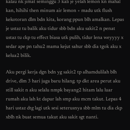
kalau nk jimat seminggu 3 kali je yelah lemon kn mahal
kan, hihihi then minum air lemon + madu utk flush
kekotoran dlm bdn kita, korang ppun blh amalkan. Lepas
je ustaz tu balik aku tidur sbb bdn aku sakit2 n penat
ustaz tu ckp tu effect biasa utk pulih, tidur lena weyyyy x
sedar ape pn tahu2 mama kejut sahur sbb dia tgok aku x
kelua2 bilik.
Aku pergi kerja dgn bdn yg sakit2 tp alhamdulilah blh
drive, dlm 3 hari juga baru hilang. tp dkt area perut aku
still sakit n aku selalu nmpk bayang2 hitam lalu luar
rumah aku lah kt dapur lah smp aku mcm takut. Lepas 4
hari ustaz dtg lagi utk sesi seterusnya sbb mlm tu dia ckp
xblh nk buat semua takut aku sakit sgt nanti.