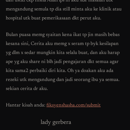
dan ustaz ckp Insha Allah lps ni aku xde masalah utk
mengandung semula tp dia still minta aku ke klinik atau
hospital utk buat pemerikasaan dkt perut aku.
Bulan puasa memg syaitan kena ikat tp jin masih bebas
kesana sini, Cerita aku memg x seram tp byk kesilapan
yg dlm x sedar mungkin kita selalu buat, dan aku harap
ape yg aku share ni blh jadi pengajaran dkt semua agar
kita sama2 perbaiki diri kita. Oh ya doakan aku ada
rezeki utk mengandung dan jadi seorang ibu ya semua.
sekian cerita dr aku.
Hantar kisah anda:
fiksyenshasha.com/submit
lady gerbera