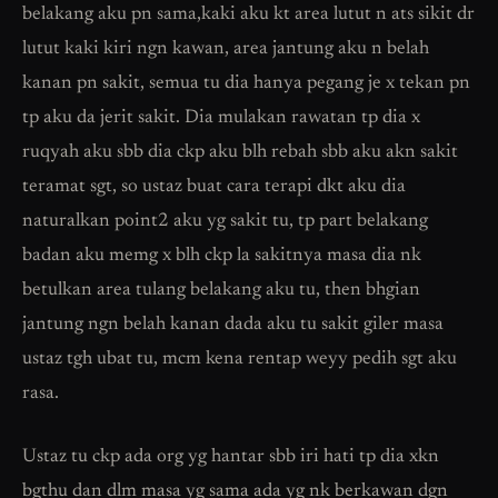
belakang aku pn sama,kaki aku kt area lutut n ats sikit dr
lutut kaki kiri ngn kawan, area jantung aku n belah
kanan pn sakit, semua tu dia hanya pegang je x tekan pn
tp aku da jerit sakit. Dia mulakan rawatan tp dia x
ruqyah aku sbb dia ckp aku blh rebah sbb aku akn sakit
teramat sgt, so ustaz buat cara terapi dkt aku dia
naturalkan point2 aku yg sakit tu, tp part belakang
badan aku memg x blh ckp la sakitnya masa dia nk
betulkan area tulang belakang aku tu, then bhgian
jantung ngn belah kanan dada aku tu sakit giler masa
ustaz tgh ubat tu, mcm kena rentap weyy pedih sgt aku
rasa.
Ustaz tu ckp ada org yg hantar sbb iri hati tp dia xkn
bgthu dan dlm masa yg sama ada yg nk berkawan dgn