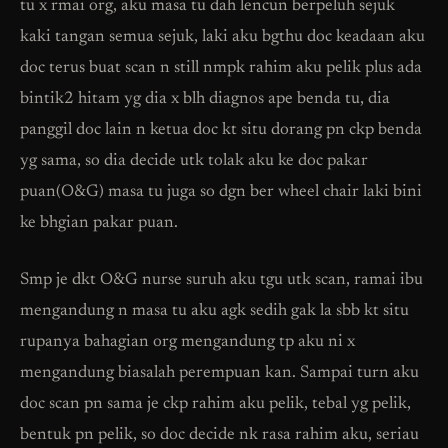
tu x rmai org, aku masa tu dah lencun berpeluh sejuk
kaki tangan semua sejuk, laki aku bgthu doc keadaan aku
doc terus buat scan n still nmpk rahim aku pelik plus ada
bintik2 hitam yg dia x blh diagnos ape benda tu, dia
panggil doc lain n ketua doc kt situ dorang pn ckp benda
yg sama, so dia decide utk tolak aku ke doc pakar
puan(O&G) masa tu juga so dgn ber wheel chair laki bini
ke bhgian pakar puan.
Smp je dkt O&G nurse suruh aku tgu utk scan, ramai ibu
mengandung n masa tu aku agk sedih gak la sbb kt situ
rupanya bahagian org mengandung tp aku ni x
mengandung biasalah perempuan kan. Sampai turn aku
doc scan pn sama je ckp rahim aku pelik, tebal yg pelik,
bentuk pn pelik, so doc decide nk rasa rahim aku, seriau