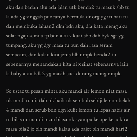
aku dan badan aku ada jalan utk benda2 tu masuk sbb tu
la ada yg singgah puncanya bermula dr org yg iri hati tu
dan membuka laluan2 dlm bdn aku, dia kata memg aku
solat ngaji semua tp bdn aku x kuat sbb dah byk sgt yg
tumpang, aku yg dgr masa tu pun dah rasa seram
semacam, dan kalau kita jenis blh nmpk benda2 tu
sebenarnya menandakan kita ni x sihat sebenarnya lain
la baby atau bdk2 yg masih suci dorang memg nmpk.
So ustaz tu pesan minta aku mandi air lemon niat masa
nk mndi tu niatlah nk baik nk sembuh sebiji lemon belah
4 mandi dan scrub bdn dgn kulit lemon tu lepas habis air
tu bilas or mandi mcm biasa nk syampu ke ape ke, x kira
masa bila2 je blh mandi kalau ada bajet blh mandi hari2