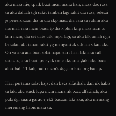
aku masa nie, tp nk buat mcm mana kan, masa doc rasa
tu aku dahlah tgh sakit tambah lagi sakit dia rasa, selesai
je penerokaan dia tu dia ckp masa dia rasa tu rahim aku
normal, rasa mcm biasa tp dia x phm knp masa scan tu
lain mcm, dia set date utk jmpa lagi, so aku blk umah dgn
bekalan ubt tahan sakit yg mengantuk utk rilex kan aku.
Oh ya aku ada buat solat hajat start hari laki aku call
ustaz tu, aku buat lps isyak time aku solat,laki aku baca
alfatihah 41 kali, huiii mcm2 dugaan kita org hadap.
Hari pertama solat hajat dan baca alfatihah, dan nk habis
tu laki aku stuck lupa mcm mana nk baca alfatihah, aku
pula dgr suara garau ejek2 bacaan laki aku, aku memang
meremang habis masa tu.