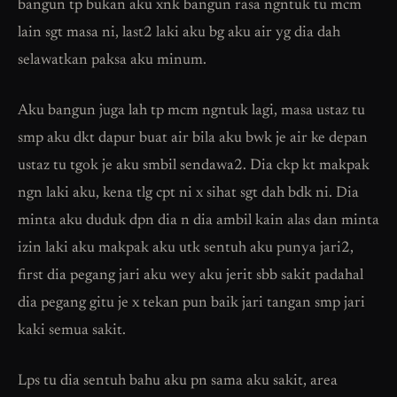
bangun tp bukan aku xnk bangun rasa ngntuk tu mcm
lain sgt masa ni, last2 laki aku bg aku air yg dia dah
selawatkan paksa aku minum.
Aku bangun juga lah tp mcm ngntuk lagi, masa ustaz tu
smp aku dkt dapur buat air bila aku bwk je air ke depan
ustaz tu tgok je aku smbil sendawa2. Dia ckp kt makpak
ngn laki aku, kena tlg cpt ni x sihat sgt dah bdk ni. Dia
minta aku duduk dpn dia n dia ambil kain alas dan minta
izin laki aku makpak aku utk sentuh aku punya jari2,
first dia pegang jari aku wey aku jerit sbb sakit padahal
dia pegang gitu je x tekan pun baik jari tangan smp jari
kaki semua sakit.
Lps tu dia sentuh bahu aku pn sama aku sakit, area