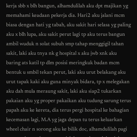
kerja sbb x blh bangun, alhamdulilah aku dpt majikan yg
memahami keadaan pekerja dia. Hari2 aku jalani mcm
biasa dengan hati yg tabah, aku sakit hari selasa yg paling
aku x blh lupa, aku sakit perut lagi tp aku terus bangun
ambil wuduk n solat subuh smp tahap menggigil tahan
sakit, laki aku tnya nk g hospital x aku jwb xnk aku
baring ats katil tp dlm posisi meringkuk badan mcm
bentuk u smbil tekan perut, laki aku urut belakang aku
urut tapak kaki aku guna minyak bidara, tp x melegakan
aku dah mula meraung sakit, laki aku siap2 tukarkan
pakaian aku yg proper pakaikan aku tudung sarung terus
papah aku ke kereta, dia terus pergi hospital ke bahagian
kecemasan lagi, M.A yg jaga depan tu terus keluarkan
wheel chair n sorong aku ke bilik doc, alhamdulilah pagi