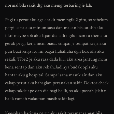
normal bila sakit dtg aku memg terbaring je lah.
Pagi tu perut aku agak sakit mcm ngilu2 gitu, so sebelum
pergi kerja aku minum susu dan makan biskut sbb aku
fikir maybe sbb aku lapar dia jadi ngilu mcm tu then aku
gerak pergi kerja mcm biasa, sampai je tempat kerja aku
pun buat kerja itu ini bagai huhahuha dgn bdk ofis aku
sekali. Tibe2 je aku rasa dada kiri aku area jantung mcm
kena sentap dan aku rebah, Jadinya budak opis aku
hantar aku g hospital. Sampai sana masuk air dan aku
cakap perut aku bahagian peranakan sakit. Doktor check
cakap takde ape dan dia bagi balik, so aku pasrah jelah n
balik rumah walaupun masih sakit lagi.
Keesokan harinya perut aku sakit teramat sangat bila