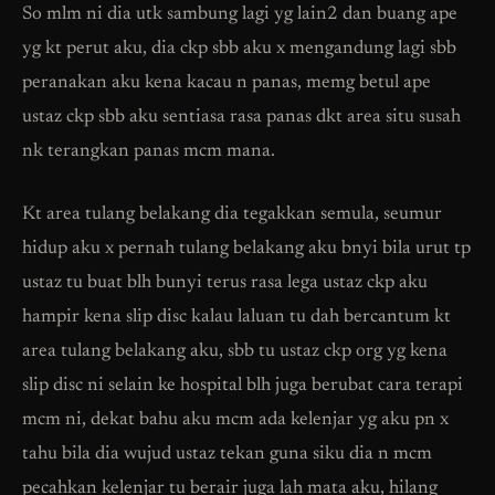
So mlm ni dia utk sambung lagi yg lain2 dan buang ape
yg kt perut aku, dia ckp sbb aku x mengandung lagi sbb
peranakan aku kena kacau n panas, memg betul ape
ustaz ckp sbb aku sentiasa rasa panas dkt area situ susah
nk terangkan panas mcm mana.
Kt area tulang belakang dia tegakkan semula, seumur
hidup aku x pernah tulang belakang aku bnyi bila urut tp
ustaz tu buat blh bunyi terus rasa lega ustaz ckp aku
hampir kena slip disc kalau laluan tu dah bercantum kt
area tulang belakang aku, sbb tu ustaz ckp org yg kena
slip disc ni selain ke hospital blh juga berubat cara terapi
mcm ni, dekat bahu aku mcm ada kelenjar yg aku pn x
tahu bila dia wujud ustaz tekan guna siku dia n mcm
pecahkan kelenjar tu berair juga lah mata aku, hilang