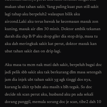
makan ubat tahan sakit. Yang paling kuat pun still sakit
lagi tahap aku berpeluh2 walaupun bilik aku
aircond.Laki aku terus bawak ke kecemasan masuk zon
kuning, masuk air dlm 30 minit. Doktor ambik tekanan
darah dia ckp B/P aku drop giler dia stop drip, masa tu
aku dah meringkuk sakit kat perut, doktor masuk kan
ubat tahan sakit dan on drip lagi.
Aku masa tu mcm nak mati dah sakit, berpeluh bagai doc
jadi pelik sbb sakit aku tak berkurang dlm masa setengah
jam dia injek ubt tahan sakit yg agk tinggi dos nya,
kurang la sikit tp bdn aku masih x blh tegak. So doc
decide nk scan perut aku, husband aku pn ada sekali
dorang panggil, memula sorang doc je scan, tibe2 dah 10