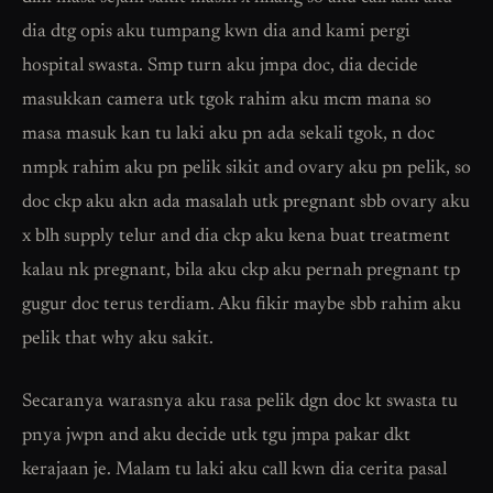
dia dtg opis aku tumpang kwn dia and kami pergi
hospital swasta. Smp turn aku jmpa doc, dia decide
masukkan camera utk tgok rahim aku mcm mana so
masa masuk kan tu laki aku pn ada sekali tgok, n doc
nmpk rahim aku pn pelik sikit and ovary aku pn pelik, so
doc ckp aku akn ada masalah utk pregnant sbb ovary aku
x blh supply telur and dia ckp aku kena buat treatment
kalau nk pregnant, bila aku ckp aku pernah pregnant tp
gugur doc terus terdiam. Aku fikir maybe sbb rahim aku
pelik that why aku sakit.
Secaranya warasnya aku rasa pelik dgn doc kt swasta tu
pnya jwpn and aku decide utk tgu jmpa pakar dkt
kerajaan je. Malam tu laki aku call kwn dia cerita pasal