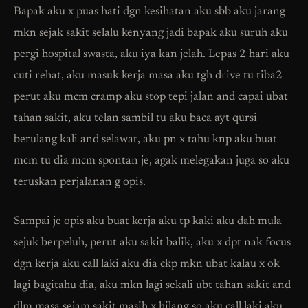
Bapak aku x puas hati dgn kesihatan aku sbb aku jarang
mkn sejak sakit selalu kenyang jadi bapak aku suruh aku
pergi hospital swasta, aku iya kan jelah. Lepas 2 hari aku
cuti rehat, aku masuk kerja masa aku tgh drive tu tiba2
perut aku mcm cramp aku stop tepi jalan and capai ubat
tahan sakit, aku telan sambil tu aku baca ayt qursi
berulang kali and selawat, aku pn x tahu knp aku buat
mcm tu dia mcm spontan je, agak melegakan juga so aku
teruskan perjalanan g opis.
Sampai je opis aku buat kerja aku tp kaki aku dah mula
sejuk berpeluh, perut aku sakit balik, aku x dpt nak focus
dgn kerja aku call laki aku dia ckp mkn ubat kalau x ok
lagi bagitahu dia, aku mkn lagi sekali ubt tahan sakit and
dlm masa sejam sakit masih x hilang so aku call laki aku