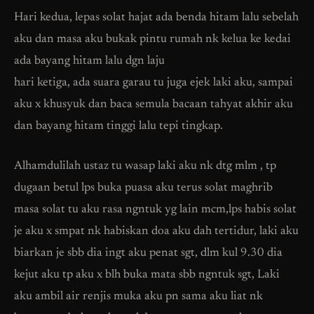
Hari kedua, lepas solat hajat ada benda hitam lalu sebelah
aku dan masa aku bukak pintu rumah nk kelua ke kedai
ada bayang hitam lalu dgn laju
hari ketiga, ada suara garau tu juga ejek laki aku, sampai
aku x khusyuk dan baca semula bacaan tahyat akhir aku
dan bayang hitam tinggi lalu tepi tingkap.
Alhamdulilah ustaz tu wasap laki aku nk dtg mlm , tp
dugaan betul lps buka puasa aku terus solat maghrib
masa solat tu aku rasa ngntuk yg lain mcm,lps habis solat
je aku x smpat nk habiskan doa aku dah tertidur, laki aku
biarkan je sbb dia ingt aku penat sgt, dlm kul 9.30 dia
kejut aku tp aku x blh buka mata sbb ngntuk sgt, Laki
aku ambil air renjis muka aku pn sama aku liat nk