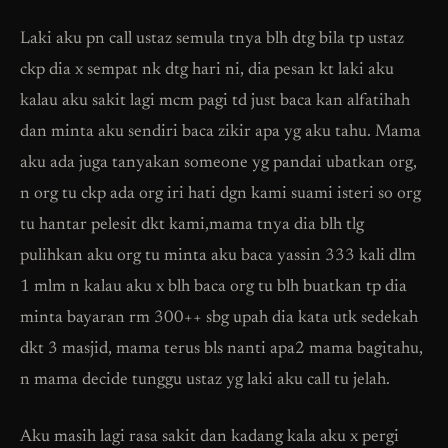
Laki aku pn call ustaz semula tnya blh dtg bila tp ustaz
ckp dia x sempat nk dtg hari ni, dia pesan kt laki aku
kalau aku sakit lagi mcm pagi td just baca kan alfatihah
dan minta aku sendiri baca zikir apa yg aku tahu. Mama
aku ada juga tanyakan someone yg pandai ubatkan org,
n org tu ckp ada org iri hati dgn kami suami isteri so org
tu hantar pelesit dkt kami,mama tnya dia blh tlg
pulihkan aku org tu minta aku baca yassin 333 kali dlm
1 mlm n kalau aku x blh baca org tu blh buatkan tp dia
minta bayaran rm 300++ sbg upah dia kata utk sedekah
dkt 3 masjid, mama terus bls nanti apa2 mama bagitahu,
n mama decide tunggu ustaz yg laki aku call tu jelah.
Aku masih lagi rasa sakit dan kadang kala aku x pergi