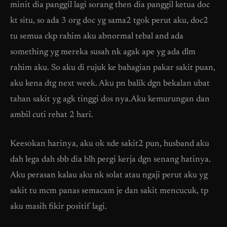
minit dia panggil lagi sorang then dia panggil ketua doc
kt situ, so ada 3 org doc yg sama2 tgok perut aku, doc2
tu semua ckp rahim aku abnormal tebal and ada
something yg mereka susah nk agak ape yg ada dlm
rahim aku. So aku di rujuk ke bahagian pakar sakit puan,
aku kena dtg next week. Aku pn balik dgn bekalan ubat
tahan sakit yg agk tinggi dos nya.Aku kemurungan dan
ambil cuti rehat 2 hari.
Keesokan harinya, aku ok xde sakit2 pun, husband aku
dah lega dah sbb dia blh pergi kerja dgn senang hatinya.
Aku perasan kalau aku nk solat atau ngaji perut aku yg
sakit tu mcm panas semacam je dan sakit mencucuk, tp
aku masih fikir positif lagi.