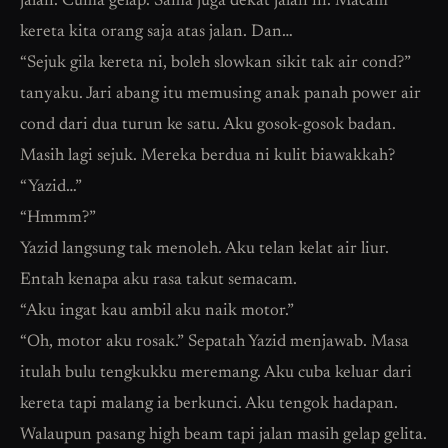
jalan. Cuma gelap. Sama juga dekat jalan ni. Macam
kereta kita orang saja atas jalan. Dan…
“Sejuk gila kereta ni, boleh slowkan sikit tak air cond?”
tanyaku. Jari abang itu memusing anak panah power air
cond dari dua turun ke satu. Aku gosok-gosok badan.
Masih lagi sejuk. Mereka berdua ni kulit biawakkah?
“Yazid…”
“Hmmm?”
Yazid langsung tak menoleh. Aku telan kelat air liur.
Entah kenapa aku rasa takut semacam.
“Aku ingat kau ambil aku naik motor.”
“Oh, motor aku rosak.” Sepatah Yazid menjawab. Masa
itulah bulu tengkukku meremang. Aku cuba keluar dari
kereta tapi malang ia berkunci. Aku tengok hadapan.
Walaupun pasang high beam tapi jalan masih gelap gelita.