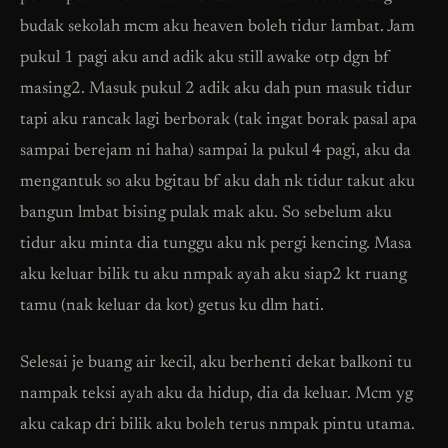
budak sekolah mcm aku heaven boleh tidur lambat. Jam
pukul 1 pagi aku and adik aku still awake otp dgn bf
masing2. Masuk pukul 2 adik aku dah pun masuk tidur
tapi aku rancak lagi berborak (tak ingat borak pasal apa
sampai berejam ni haha) sampai la pukul 4 pagi, aku da
mengantuk so aku bgitau bf aku dah nk tidur takut aku
bangun lmbat bising pulak mak aku. So sebelum aku
tidur aku minta dia tunggu aku nk pergi kencing. Masa
aku keluar bilik tu aku nmpak ayah aku siap2 kt ruang
tamu (nak keluar da kot) getus ku dlm hati.
Selesai je buang air kecil, aku berhenti dekat balkoni tu
nampak teksi ayah aku da hidup, dia da keluar. Mcm yg
aku cakap dri bilik aku boleh terus nmpak pintu utama.