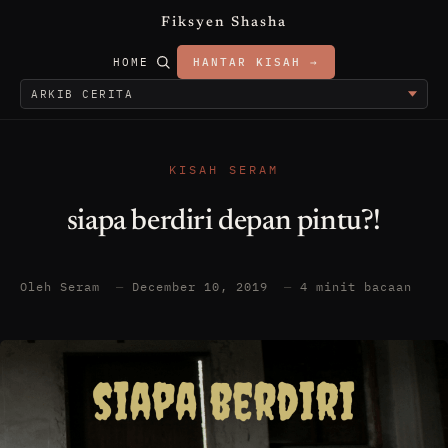
Fiksyen Shasha
HOME
HANTAR KISAH →
KISAH SERAM
siapa berdiri depan pintu?!
Oleh Seram
—
December 10, 2019
—
4 minit bacaan