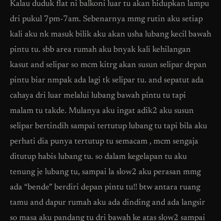
Kalau duduk flat ni balkoni luar tu akan hidupkan lampu
dri pukul 7pm-7am. Sebenarnya mmg rutin aku setiap
kali aku nk masuk bilik aku akan usha lubang kecil bawah
pintu tu. sbb area rumah aku bnyak kali kehilangan
kasut and selipar so mcm kitrg akan susun selipar depan
pintu biar nmpak ada lagi tk selipar tu. and sepatut ada
cahaya dri luar melalui lubang bawah pintu tu tapi
malam tu takde. Mulanya aku ingat adik2 aku susun
selipar bertindih sampai tertutup lubang tu tapi bila aku
perhati dia punya tertutup tu semacam , mcm sengaja
ditutup habis lubang tu. so dalam kegelapan tu aku
tenung je lubang tu, sampai la slow2 aku perasan mmg
ada “bende” berdiri depan pintu tu!! btw antara ruang
tamu and dapur rumah aku ada dinding and ada langsir
so masa aku pandang tu dri bawah ke atas slow2 sampai