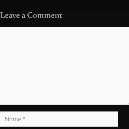
Leave a Comment
Comment
Name