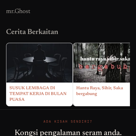
mr.Ghost
Cerita Berkaitan
SUSUK LEMBAGA DI
Hantu Raya, Sihir, Saka
TEMPAT KERJA DI BULAN
bergabung
PUASA
ADA KISAH SENDIRI?
Kongsi pengalaman seram anda.