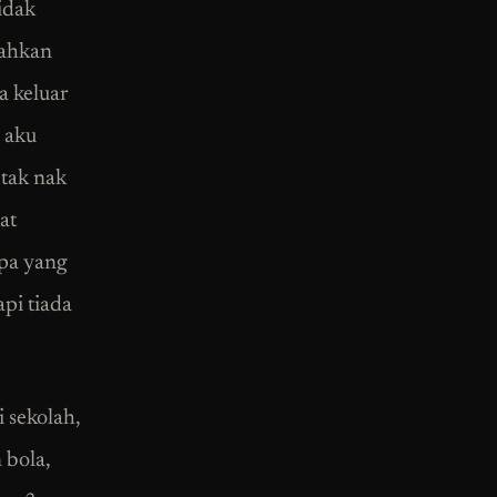
tidak
gahkan
a keluar
 aku
tak nak
at
apa yang
api tiada
 sekolah,
 bola,