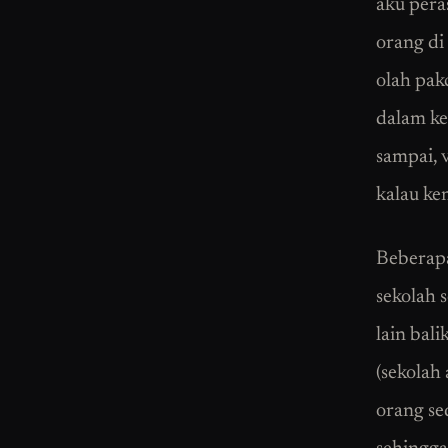
aku pera
orang di 
olah pak
dalam ke
sampai, 
kalau ke
Beberapa
sekolah 
lain bal
(sekolah
orang se