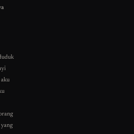
ya
 duduk
nyi
 aku
ku
 orang
a yang