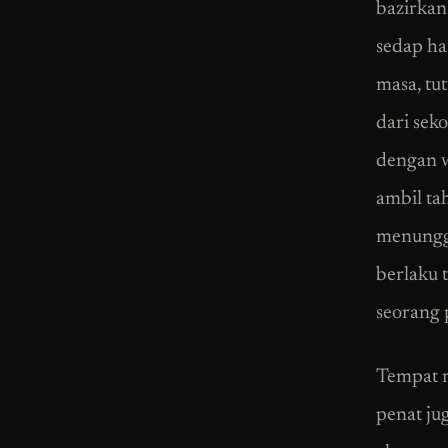
bazirkan 
sedap ha
masa, tut
dari sek
dengan w
ambil ta
menunggu
berlaku t
seorang 
Tempat m
penat ju