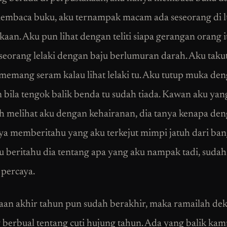
embaca buku, aku ternampak macam ada seseorang di l
kaan. Aku pun lihat dengan teliti siapa gerangan orang i
eorang lelaki dengan baju berlumuran darah. Aku takut
 memang seram kalau lihat lelaki tu. Aku tutup muka de
 bila tengok balik benda tu sudah tiada. Kawan aku ya
ah melihat aku dengan kehairanan, dia tanya kenapa den
a memberitahu yang aku terkejut mimpi jatuh dari ba
u beritahu dia tentang apa yang aku nampak tadi, sudah
 percaya.
aan akhir tahun pun sudah berakhir, maka ramailah dek
 berbual tentang cuti hujung tahun. Ada yang balik ka