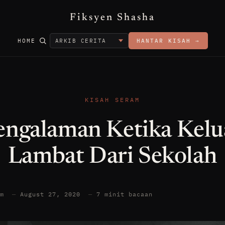
Fiksyen Shasha
HOME
HANTAR KISAH →
KISAH SERAM
engalaman Ketika Kelu
Lambat Dari Sekolah
am
—
August 27, 2020
—
7 minit bacaan