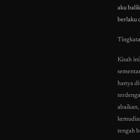
aku balik
berlaku 
Tingkata
Kisah in
sementar
hanya di
terdengar
abaikan,
kemudian
tengah b