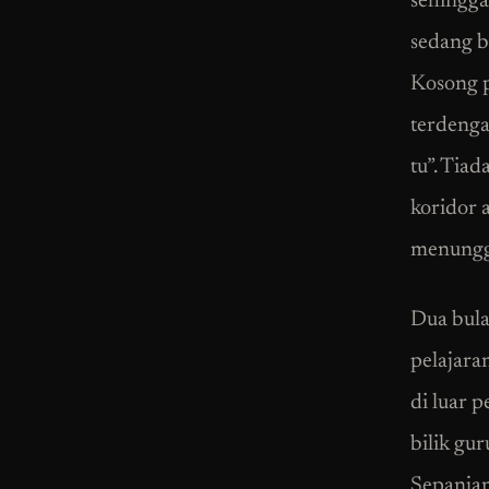
sehingga
sedang b
Kosong pu
terdenga
tu”. Tia
koridor 
menunggu
Dua bula
pelajara
di luar 
bilik gu
Sepanjan