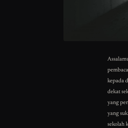
Assalamu
pembaca 
kepada d
dekat se
yang pen
yang suk
sekolah k