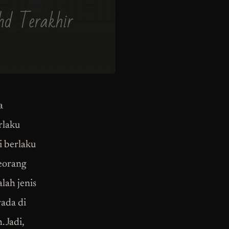
a
rlaku
i berlaku
seorang
lah jenis
rada di
 Jadi,