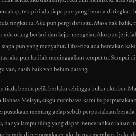
 tidak selesa aku dibuatnya. Aku pun melihat ke atas sia
ercakap, tetapi tiada siapa pun yang berada di tingkat d
la tingkat tu. Aku pun pergi dari situ. Masa nak balik, t
r ada orang berlari dan kejar mengejar. Aku pun jerit la
da siapa pun yang menyahut. Tiba-tiba ada hentakan kaki
atas, aku pun lari lah meninggalkan tempat tu. Sampai d
 van, nasib baik van belum datang.
n tiada benda pelik berlaku sehingga bulan oktober. Ma
n Bahasa Melayu, cikgu membawa kami ke perpustakaan
perpustakaan memang gelap sebab perpustakaan berada
ru, hanya lampu siling yang dapat mencerahkan laluan itu
g berada di perpustakaan, aku hanya membaca buku da