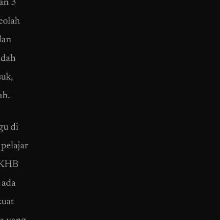
an 3
seolah
lan
udah
suk,
ah.
gu di
pelajar
k KHB
 ada
kuat