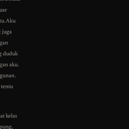
uar
tu. Aku
 juga
ngan
ng duduk
gan aku.
ngunan.
 tentu
at kelas
mpung,