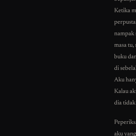
Ketika m
perpusta
nampak s
masa tu,
buku dan
di sebel
Aku hany
Kalau ak
dia tidak
Peperiks
aku yang