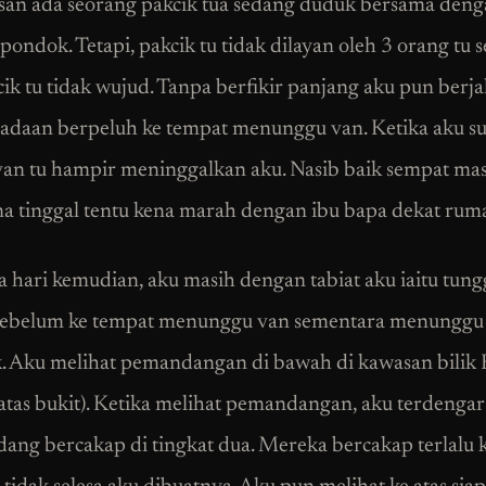
san ada seorang pakcik tua sedang duduk bersama deng
pondok. Tetapi, pakcik tu tidak dilayan oleh 3 orang tu 
cik tu tidak wujud. Tanpa berfikir panjang aku pun berja
adaan berpeluh ke tempat menunggu van. Ketika aku s
van tu hampir meninggalkan aku. Nasib baik sempat ma
na tinggal tentu kena marah dengan ibu bapa dekat rum
 hari kemudian, aku masih dengan tabiat aku iaitu tung
sebelum ke tempat menunggu van sementara menunggu 
ik. Aku melihat pemandangan di bawah di kawasan bili
 atas bukit). Ketika melihat pemandangan, aku terdengar
dang bercakap di tingkat dua. Mereka bercakap terlalu 