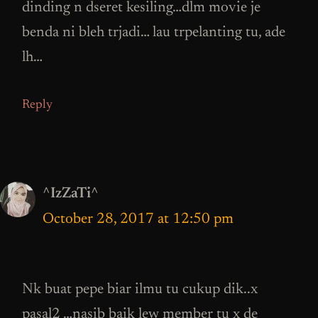
dinding n dseret kesiling…dlm movie je
benda ni bleh trjadi… lau trpelanting tu, ade
lh…
Reply
^IzZaTi^
October 28, 2017 at 12:50 pm
Nk buat pepe biar ilmu tu cukup dik..x
pasal2 …nasib baik lew member tu x de