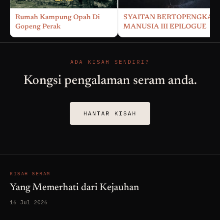
Rumah Kampung Opah Di
SYAITAN BERTOPENGKAN
Gopeng Perak
MANUSIA III EPILOGUE
ADA KISAH SENDIRI?
Kongsi pengalaman seram anda.
HANTAR KISAH
KISAH SERAM
Yang Memerhati dari Kejauhan
16 Jul 2026