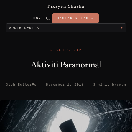
Fiksyen Shasha
HOME
HANTAR KISAH →
KISAH SERAM
Aktiviti Paranormal
Oleh EditorFs
—
December 1, 2016
—
3 minit bacaan