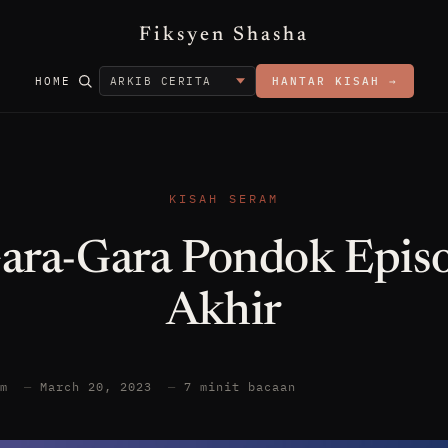
Fiksyen Shasha
HOME
HANTAR KISAH →
KISAH SERAM
ara-Gara Pondok Epis
Akhir
am
—
March 20, 2023
—
7 minit bacaan