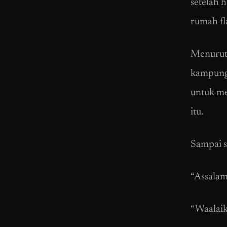
setelah 
rumah fl
Menurut 
kampung 
untuk m
itu.
Sampai s
“Assala
“Waalaik