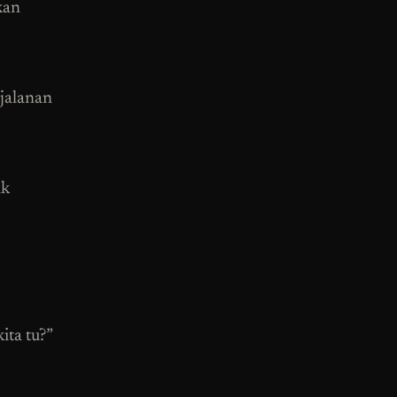
kan
jalanan
ak
ta tu?”