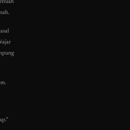
sebuah
mah.
asal
Wajar
ampung
am.
ap.”