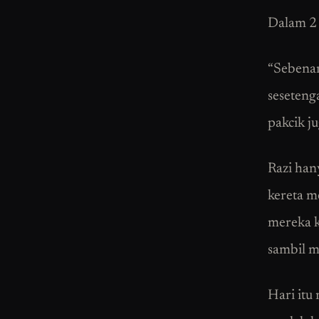
Dalam 2 
“Sebenar
seseteng
pakcik j
Razi han
kereta m
mereka k
sambil m
Hari itu