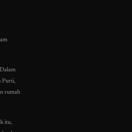
a
cam
. Dalam
 Purti,
man rumah
 itu,