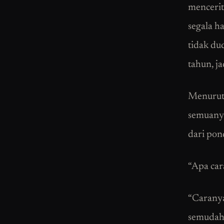
mencerit
segala ha
tidak du
tahun, j
Menurut 
semuanya
dari pond
“Apa car
“Caranya
semudah 