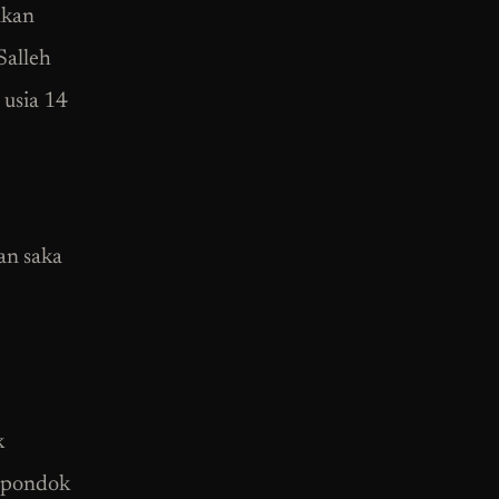
akan
Salleh
 usia 14
an saka
k
n pondok