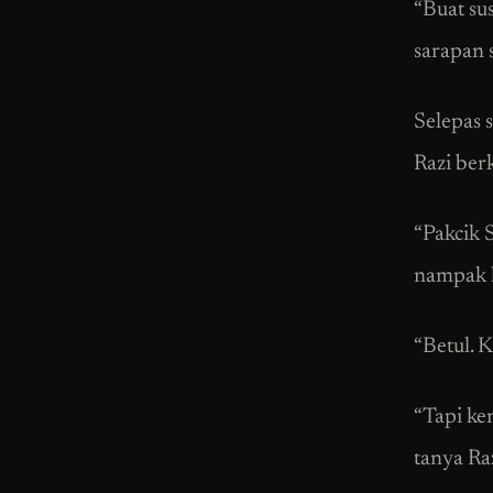
“Buat sus
sarapan s
Selepas 
Razi ber
“Pakcik 
nampak 
“Betul. 
“Tapi ke
tanya Raz