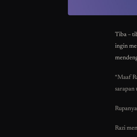
Tiba – t
ingin mel
menden
“Maaf Ra
sarapan 
Rupanya 
Razi
men