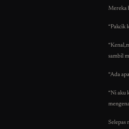
Mereka b
“Pakcik 
“Kenal,m
sambil m
“Ada apa
“Ni aku 
mengenal
Selepas 