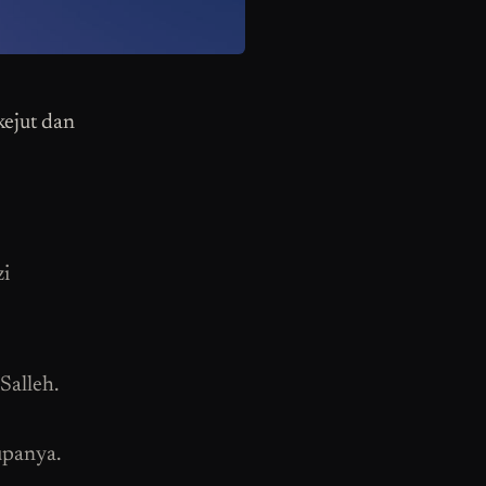
kejut dan
zi
Salleh.
upanya.