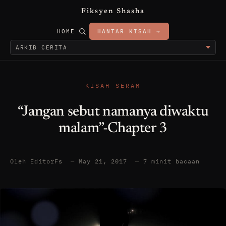
Fiksyen Shasha
HOME
HANTAR KISAH →
KISAH SERAM
“Jangan sebut namanya diwaktu
malam”-Chapter 3
Oleh EditorFs
—
May 21, 2017
—
7 minit bacaan