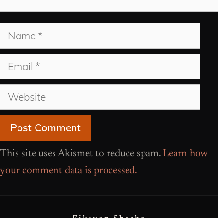
Name
Email
Website
This site uses Akismet to reduce spam.
Learn how
your comment data is processed.