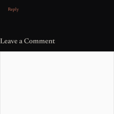
Reply
Leave a Comment
Comment