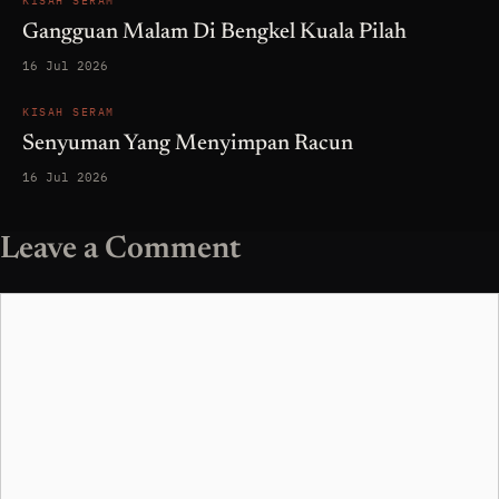
KISAH SERAM
Gangguan Malam Di Bengkel Kuala Pilah
16 Jul 2026
KISAH SERAM
Senyuman Yang Menyimpan Racun
16 Jul 2026
Leave a Comment
Comment