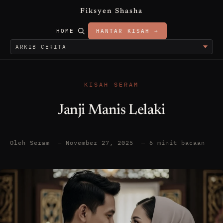
Fiksyen Shasha
HOME
HANTAR KISAH →
KISAH SERAM
Janji Manis Lelaki
Oleh Seram
—
November 27, 2025
—
6 minit bacaan