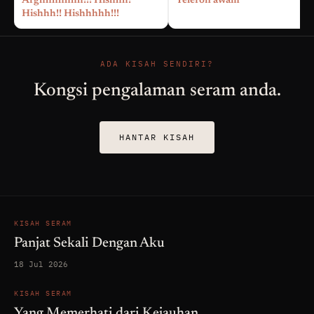
Arghhhhhhh!!! Hishhh!
Telefon awam
Hishhh!! Hishhhhh!!!
ADA KISAH SENDIRI?
Kongsi pengalaman seram anda.
HANTAR KISAH
KISAH SERAM
Panjat Sekali Dengan Aku
18 Jul 2026
KISAH SERAM
Yang Memerhati dari Kejauhan