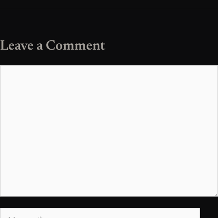
Leave a Comment
Comment
Name