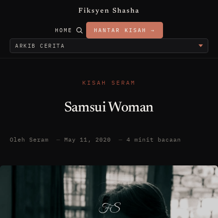
Fiksyen Shasha
HOME
HANTAR KISAH →
KISAH SERAM
Samsui Woman
Oleh Seram
—
May 11, 2020
—
4 minit bacaan