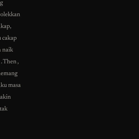
ng
golekkan
akap,
u cakap
h naik
. Then ,
 memang
 aku masa
makin
tak