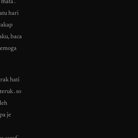
mata .
atu hari
 cakap
aku, baca
t semoga
rak hati
eruk . so
leh
pa je