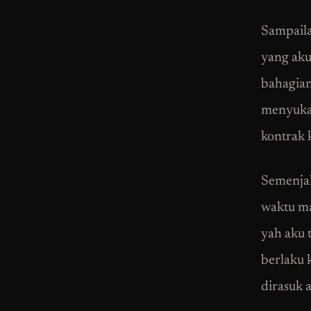
Sampailah
yang aku
bahagian 
menyukar
kontrak 
Semenjak
waktu ma
yah aku t
berlaku 
dirasuk a