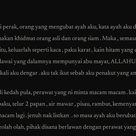
i perak, orang yang mengubat ayah aku, kata ayah aku d
kan khidmat orang asli dan orang siam . Maka , semasa
tu, keluarlah seperti kaca , paku karat , kain hitam yang di
dawai yang dalamnya mempunyai abu mayat, ALLAH
kali aku dengar . aku tak ikut sebab aku penakut yang am
i kedah pula, perawat yang ni minta macam macam . ka
aku, telur 2 papan , air mawar , pisau, rambut, kemenyan
cam lagi . jenuh nak listkan . so masa ayah aku berubat
seolah olah, pihak disana berlawan dengan perawat yang