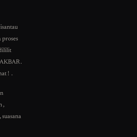
isantau
 proses
lilit
UAKBAR .
at ! .
in
 ,
, suasana