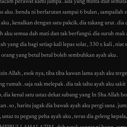
cam perawat kami jumpa . ada yang minta duit semata 
ss aku . benda ni berlarutan sampai 6 bulan , sampailah s
aku , kenalkan dengan satu pakcik. dia tukang urut . dia
ah aku semua dah mati dan tak berfungsi. dia suruh mak 
ah yang dia bagi setiap kali lepas solat , 330 x kali , nia
 orang yang betul betul boleh sembuhkan ayah aku .
in Allah , esok nya, tiba tiba kawan lama ayah aku terge
g rumah . saja nak melepak . dia tak tahu ayah aku sakit t
, dia kenal satu ustaz dekat subang yang In Sha Allah bo
 . so , haritu jugak dia bawak ayah aku pergi sana . jum
 ustaz tu pegang peha ayah aku , terus dia geleng kepala,