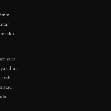
admin
antar
lini aku
i sales ,
aya tahun
kearah
t atau
ada