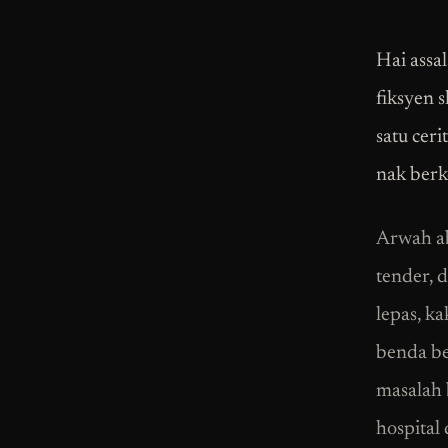
Hai assa
fiksyen s
satu ceri
nak berk
Arwah ab
tender, 
lepas, ka
benda be
masalah 
hospital 