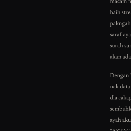
macam ma
haih stre
pakngah 
saraf ay
surah sur
akan ada
Dengan iz
nak datan
dia cakap
sembuhkan
ayah aku,