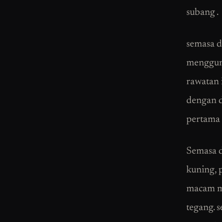
subang .
semasa d
mengguna
rawatan i
dengan 
pertama 
Semasa d
kuning, p
macam ma
tegang. 