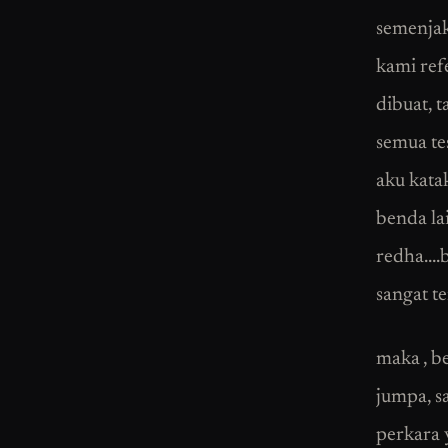
semenjak 
kami refe
dibuat, t
semua te
aku katak
benda la
redha….b
sangat t
maka , b
jumpa, s
perkara 