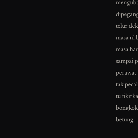
mengubat
dipegang
telur de
masa ni 
masa har
sampai p
perawat 
tak peca
tu fikir
bongkok 
betung.