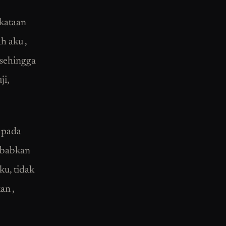
rkataan
h aku ,
 sehingga
ji,
k pada
ebabkan
ku, tidak
an ,