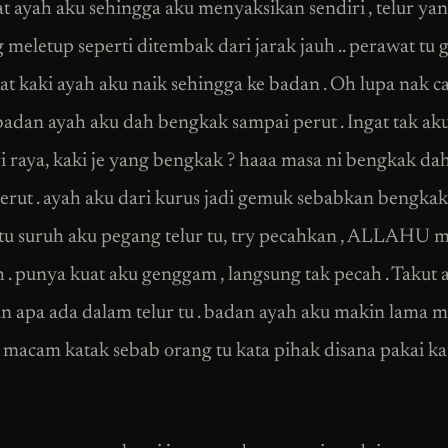
 ayah aku sehingga aku menyaksikan sendiri , telur ya
 meletup seperti ditembak dari jarak jauh .. perawat tu 
kat kaki ayah aku naik sehingga ke badan . Oh lupa nak c
badan ayah aku dah bengkak sampai perut . Ingat tak ak
i raya, kaki je yang bengkak ? haaa masa ni bengkak da
erut . ayah aku dari kurus jadi gemuk sebabkan bengkak 
tu suruh aku pegang telur tu, try pecahkan , ALLAHU
h . punya kuat aku genggam , langsung tak pecah . Takut
kan apa ada dalam telur tu . badan ayah aku makin lama 
macam katak sebab orang tu kata pihak disana pakai ka