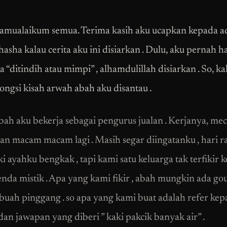
lamualaikum semua. Terima kasih aku ucapkan kepada 
hasha kalau cerita aku ini disiarkan . Dulu, aku pernah h
ta “ditindih atau mimpi” , alhamdulillah disiarkan . So, ka
ongsi kisah arwah abah aku disantau .
ah aku bekerja sebagai pengurus jualan . Kerjanya, mecar
dan macam macam lagi . Masih segar diingatanku , hari r
ki ayahku bengkak , tapi kami satu keluarga tak terfikir 
nda mistik . Apa yang kami fikir , abah mungkin ada gou
buah pinggang . so apa yang kami buat adalah refer kep
dan jawapan yang diberi ” kaki pakcik banyak air” .