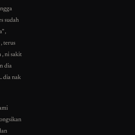
hingga
tes sudah
” ,
, terus
, ni sakit
n dia
. dia nak
kami
kongsikan
dan