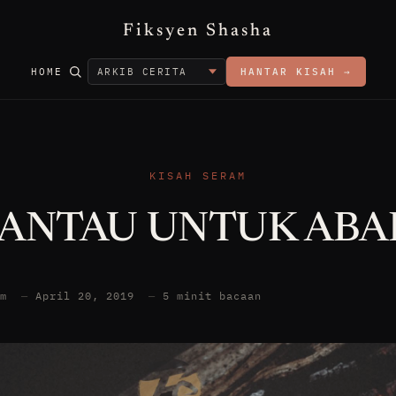
Fiksyen Shasha
HOME
HANTAR KISAH →
KISAH SERAM
SANTAU UNTUK ABA
am
—
April 20, 2019
—
5 minit bacaan