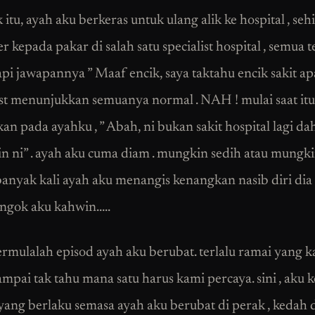
itu, ayah aku berkeras untuk ulang alik ke hospital , se
r kepada pakar di salah satu specialist hospital , semua 
api jawapannya ” Maaf encik, saya taktahu encik sakit apa
st menunjukkan semuanya normal . NAH ! mulai saat itu 
an pada ayahku , ” Abah, ni bukan sakit hospital lagi dah 
in ni” . ayah aku cuma diam . mungkin sedih atau mungki
anyak kali ayah aku menangis kenangkan nasib diri dia .
engok aku kahwin…..
ermulalah episod ayah aku berubat. terlalu ramai yang 
ampai tak tahu mana satu harus kami percaya. sini , aku 
yang berlaku semasa ayah aku berubat di perak , kedah 