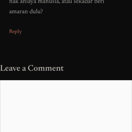
nak aniaya manusia, atau sekadar beri
amaran dulu?
Reply
Leave a Comment
Comment