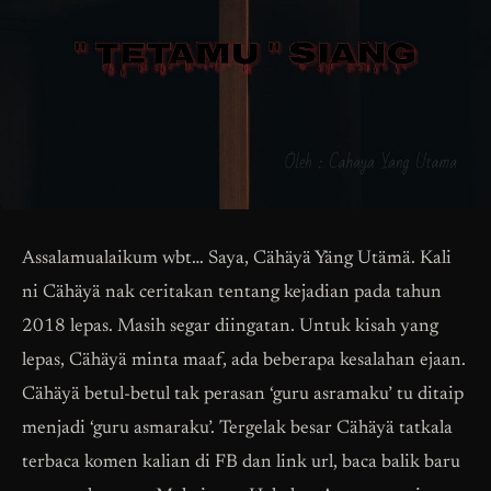
Assalamualaikum wbt… Saya, Cähäyä Yäng Utämä. Kali
ni Cähäyä nak ceritakan tentang kejadian pada tahun
2018 lepas. Masih segar diingatan. Untuk kisah yang
lepas, Cähäyä minta maaf, ada beberapa kesalahan ejaan.
Cähäyä betul-betul tak perasan ‘guru asramaku’ tu ditaip
menjadi ‘guru asmaraku’. Tergelak besar Cähäyä tatkala
terbaca komen kalian di FB dan link url, baca balik baru